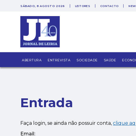
SÁBADO, 8 AGOSTO 2026
LEITORES
CONTACTO
NEW
PUB
ABERTURA
ENTREVISTA
SOCIEDADE
SAÚDE
ECONO
Entrada
Faça login, se ainda não possuir conta,
clique aq
Email: