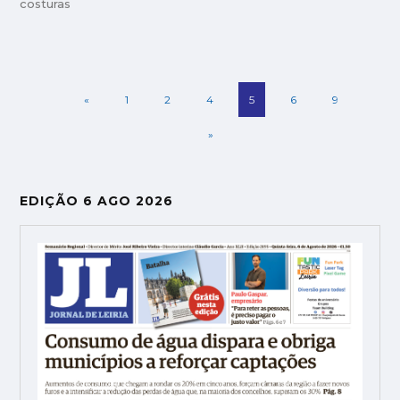
costuras
«
1
2
4
5
6
9
»
EDIÇÃO 6 AGO 2026