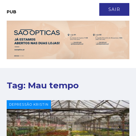
CONTACTO
NEWSLETTER
ASSINATURA
LOGIN
SAIR
PUB
Tag:
Mau tempo
DEPRESSÃO KRISTIN