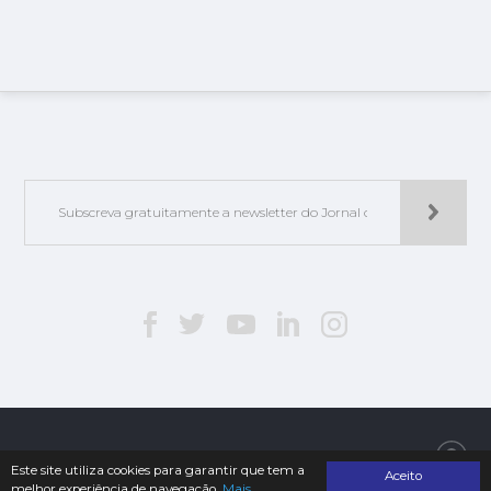
Jorlis - Edições e Publicações, Lda. | © 2019. Todos os direitos reservados
Este site utiliza cookies para garantir que tem a
Aceito
melhor experiência de navegação.
Mais