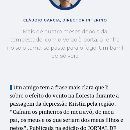
CLÁUDIO GARCIA, DIRECTOR INTERINO
Mais de quatro meses depois da
tempestade, com o Verão à porta, a lenha
no solo torna-se pasto para o fogo. Um barril
de pólvora
Um amigo tem a frase mais clara que li
sobre o efeito do vento na floresta durante a
passagem da depressão Kristin pela região.
“Caíram os pinheiros do meu avô, do meu
pai, os meus e os que seriam dos meus filhos e
netos”. Publicada na edição do JORNAL DE