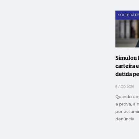
SOCIEDAD
Simulou 
carteira 
detida pe
Leiria
8 AGO 2026
Quando co
a prova, a 
por assumir
denúncia