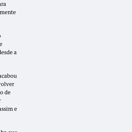
ara
izmente
o
e
desde a
 acabou
volver
o de
r
assim e