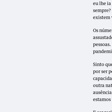
eu lhe ia
sempre? 
existem 
Os númer
assustad
pessoas.
pandemia
Sinto qu
por ser p
capacida
outra na
ausência
estamos 