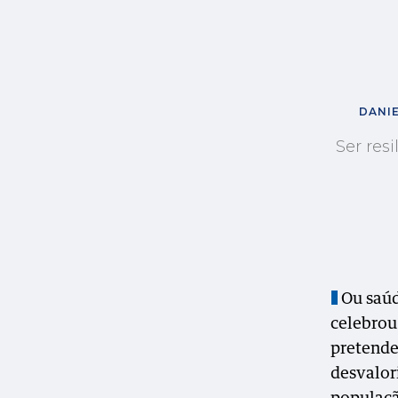
DANIE
Ser re
Ou saúd
celebrou
pretende
desvalor