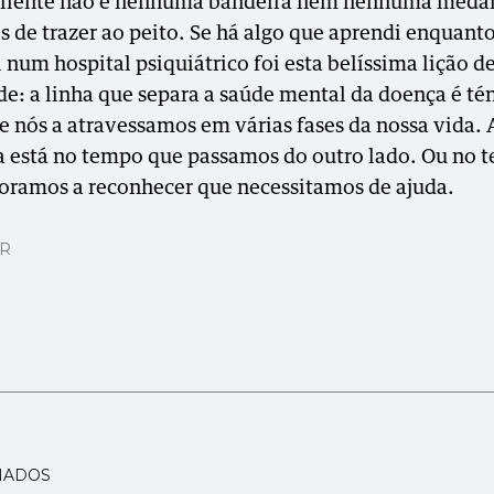
siliente não é nenhuma bandeira nem nenhuma meda
 de trazer ao peito. Se há algo que aprendi enquant
 num hospital psiquiátrico foi esta belíssima lição d
e: a linha que separa a saúde mental da doença é té
e nós a atravessamos em várias fases da nossa vida. 
a está no tempo que passamos do outro lado. Ou no 
ramos a reconhecer que necessitamos de ajuda.
AR
NADOS