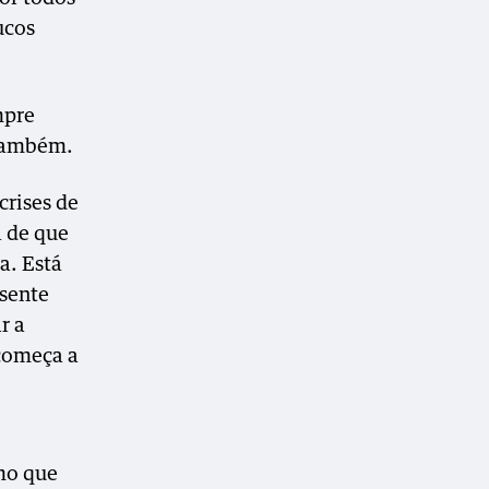
ucos
mpre
 também.
rises de
 de que
a. Está
 sente
r a
 começa a
mo que