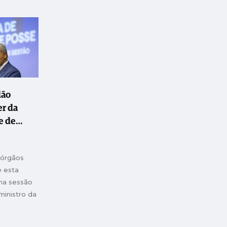
dão
er da
e de
te uma
 órgãos
dora"
 esta
uma sessão
ministro da
cia e