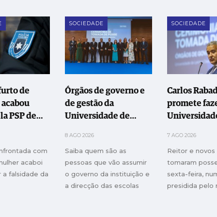
E
SOCIEDADE
SOCIEDADE
furto de
Órgãos de governo e
Carlos Raba
e acabou
de gestão da
promete faz
la PSP de
Universidade de
Universidad
Leiria e Oeste
Leiria e Oes
8 AGO 2026
7 AGO 2026
empossados
instituição
nfrontada com
Saiba quem são as
Reitor e novos
"transforma
mulher acaboi
pessoas que vão assumir
tomaram posse
 a falsidade da
o governo da instituição e
sexta-feira, n
a direcção das escolas
presidida pelo 
Educação, Ciên
Inovação