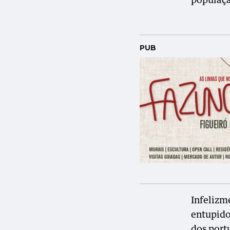
população
PUB
Infelizm
entupido
dos port