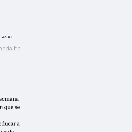
 CASAL
medalha
a semana
m que se
educar a