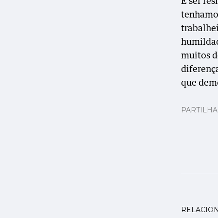
E ser re
tenhamos
trabalhei
humildad
muitos d
diferenç
que demo
PARTILH
RELACIO