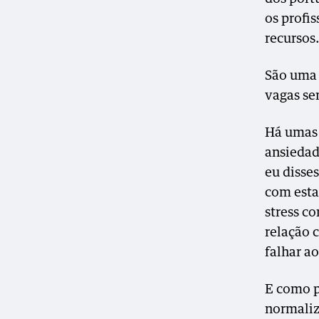
os profi
recursos
São uma 
vagas se
Há umas 
ansiedad
eu disses
com esta
stress co
relação 
falhar a
E como p
normaliz