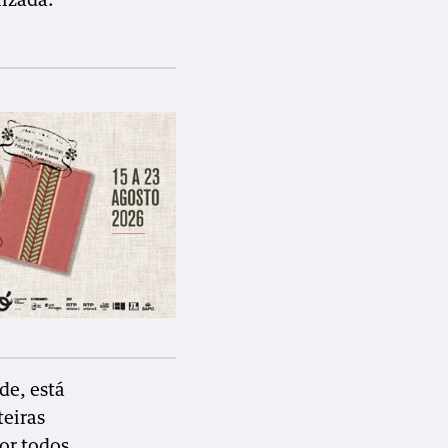
lizada.
de, está
teiras
or todos