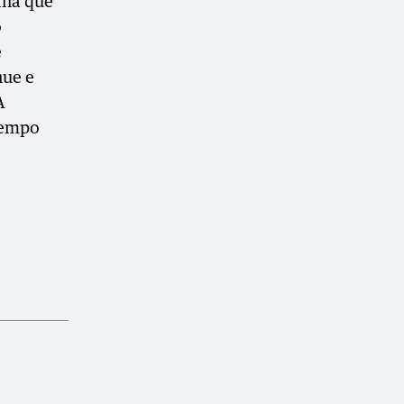
lha que
o
e
nue e
A
tempo