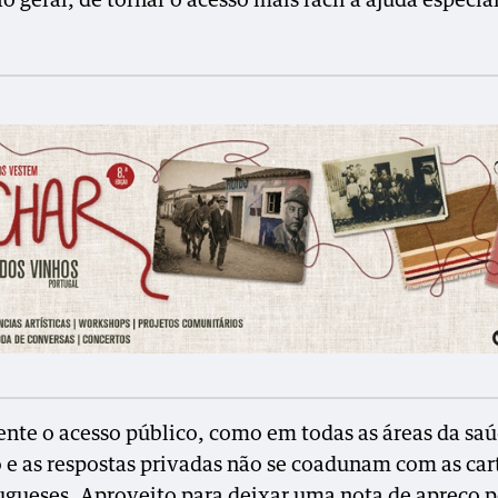
 geral, de tornar o acesso mais fácil à ajuda especia
ente o acesso público, como em todas as áreas da saú
 e as respostas privadas não se coadunam com as car
ugueses. Aproveito para deixar uma nota de apreço p