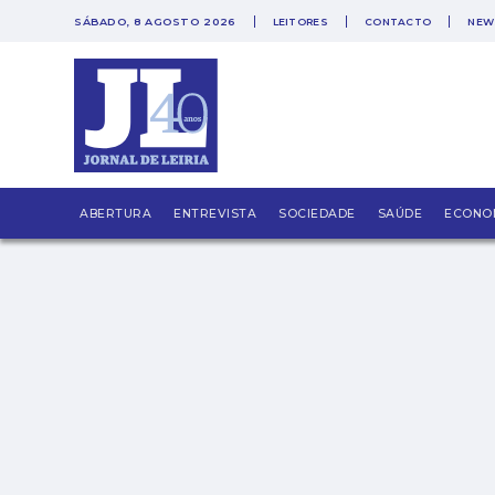
SÁBADO, 8 AGOSTO 2026
LEITORES
CONTACTO
NEW
PUB
Haja saúde mental!
ABERTURA
ENTREVISTA
SOCIEDADE
SAÚDE
ECONO