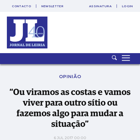
CONTACTO
NEWSLETTER
ASSINATURA
LOGIN
SAIR
PUB
“Ou viramos as costas e vamos viver para outro sítio ou
fazemos algo para mudar a situação”
OPINIÃO
“Ou viramos as costas e vamos
viver para outro sítio ou
fazemos algo para mudar a
situação”
6 JUL 2017 00:00