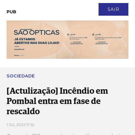
CONTACTO
NEWSLETTER
ASSINATURA
LOGIN
SAIR
PUB
[Actulização] Incêndio em Pombal entra em fase de rescaldo
SOCIEDADE
[Actulização] Incêndio em
Pombal entra em fase de
rescaldo
1 JUL 2022 17:52