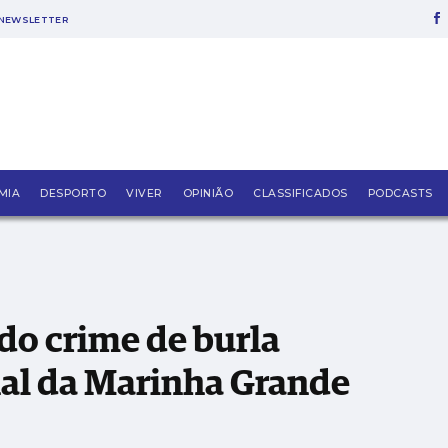
NEWSLETTER
lificada pelo Tribunal da Marinha Grande
MIA
DESPORTO
VIVER
OPINIÃO
CLASSIFICADOS
PODCASTS
do crime de burla
nal da Marinha Grande