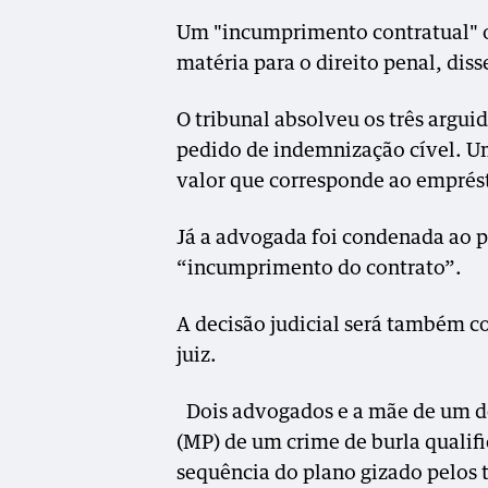
Um "incumprimento contratual" o
matéria para o direito penal, diss
O tribunal absolveu os três argu
pedido de indemnização cível. Um
valor que corresponde ao emprésti
Já a advogada foi condenada ao 
“incumprimento do contrato”.
A decisão judicial será também 
juiz.
Dois advogados e a mãe de um de
(MP) de um crime de burla qualif
sequência do plano gizado pelos 