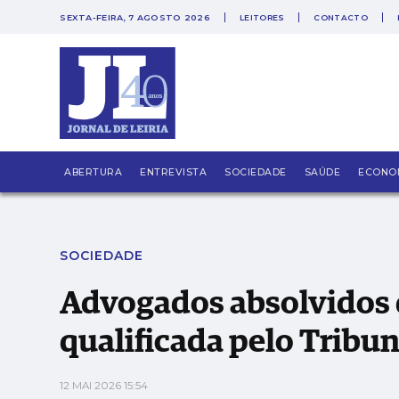
SEXTA-FEIRA, 7 AGOSTO 2026
LEITORES
CONTACTO
Advogados absolvidos do crime de burla qua
ABERTURA
ENTREVISTA
SOCIEDADE
SAÚDE
ECONO
SOCIEDADE
Advogados absolvidos 
qualificada pelo Tribu
12 MAI 2026 15:54