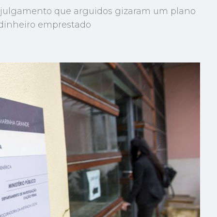
m julgamento que arguidos gizaram um plano
 dinheiro emprestado