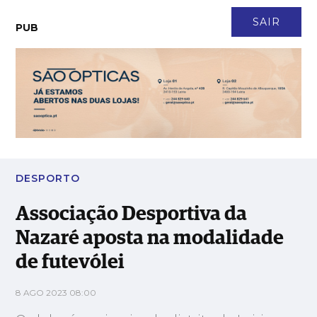
CONTACTO
NEWSLETTER
ASSINATURA
LOGIN
SAIR
PUB
Associação Desportiva da Nazaré aposta na modalidade de
futevólei
DESPORTO
Associação Desportiva da
Nazaré aposta na modalidade
de futevólei
8 AGO 2023 08:00