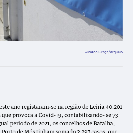
Ricardo Graça/Arquivo
este ano registaram-se na região de Leiria 40.201
 que provoca a Covid-19, contabilizando- se 73
ual período de 2021, os concelhos de Batalha,
e Porto de Mós tinham somado 2.297 casos, que