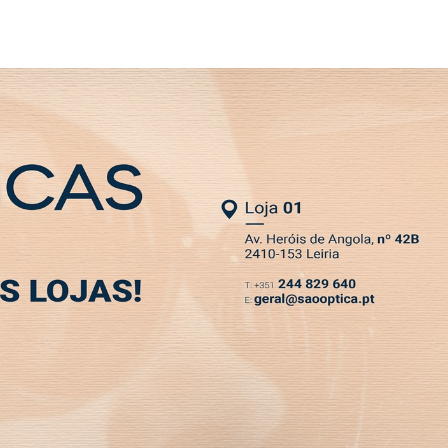
SLETTER
menos graves
MIA
DESPORTO
VIVER
OPINIÃO
CLASSIFICADOS
PODCASTS
 2021 mas casos são