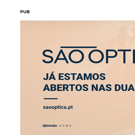
SÁBADO, 8 AGOSTO 2026
LEITORES
CONTACTO
NEW
PUB
Covid-19 dispara face a 2021 mas casos são 
ABERTURA
ENTREVISTA
SOCIEDADE
SAÚDE
ECONO
COVID-19
Covid-19 dispara face a
menos graves
28 JUL 2022 18:05