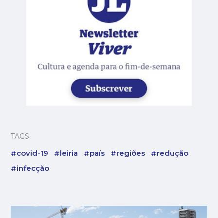
TAGS
#covid-19
#leiria
#país
#regiões
#redução
#infecção