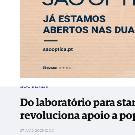
SÁBADO, 8 AGOSTO 2026
LEITORES
CONTACTO
NEW
PUB
Do laboratório para startup, AGILidades re
ABERTURA
ENTREVISTA
SOCIEDADE
SAÚDE
ECONO
SOCIEDADE
Do laboratório para st
revoluciona apoio a po
27 AGO 2025 12:00