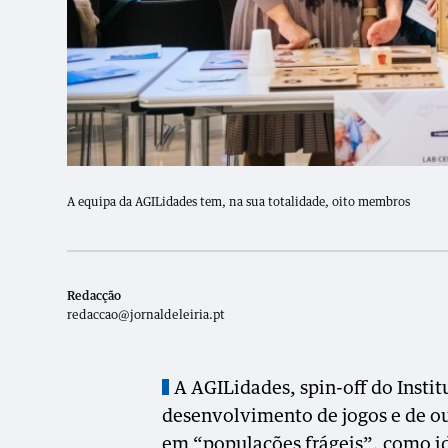
A equipa da AGILidades tem, na sua totalidade, oito membros
Redacção
redaccao@jornaldeleiria.pt
A AGILidades, spin-off do Institu
desenvolvimento de jogos e de out
em “populações frágeis”, como id