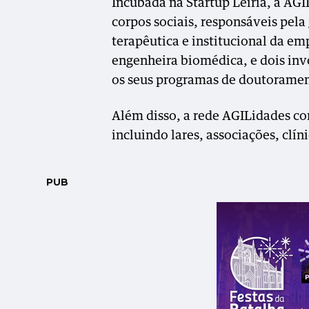
Incubada na Startup Leiria, a AG
corpos sociais, responsáveis pela 
terapêutica e institucional da e
engenheira biomédica, e dois inv
os seus programas de doutoramen
Além disso, a rede AGILidades con
incluindo lares, associações, clín
PUB