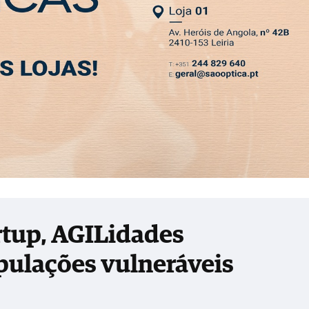
SLETTER
voluciona apoio a populações vulneráveis
MIA
DESPORTO
VIVER
OPINIÃO
CLASSIFICADOS
PODCASTS
artup, AGILidades
pulações vulneráveis