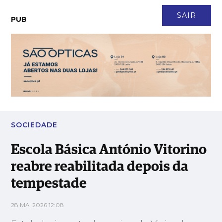
CONTACTO
NEWSLETTER
ASSINATURA
LOGIN
SAIR
PUB
Escola Básica António Vitorino reabre reabilitada depois da
tempestade
SOCIEDADE
Escola Básica António Vitorino
reabre reabilitada depois da
tempestade
28 MAI 2026 12:08