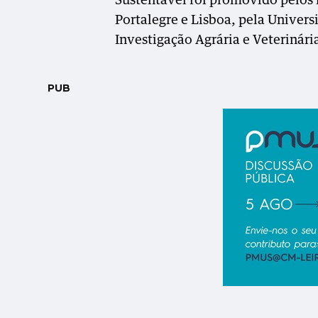
Sustentável foi promovido pelos i
Portalegre e Lisboa, pela Univers
Investigação Agrária e Veterinári
PUB