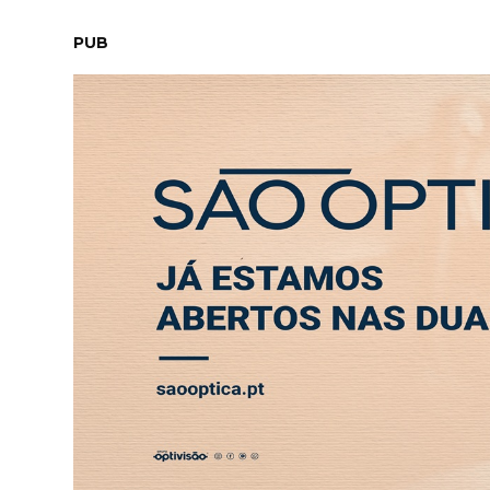
SÁBADO, 8 AGOSTO 2026
LEITORES
CONTACTO
NEW
PUB
Especialistas reuniram em Peniche para deb
ABERTURA
ENTREVISTA
SOCIEDADE
SAÚDE
ECONO
ECONOMIA
Especialistas reuniram
o futuro da alimentaçã
27 JUN 2026 10:00