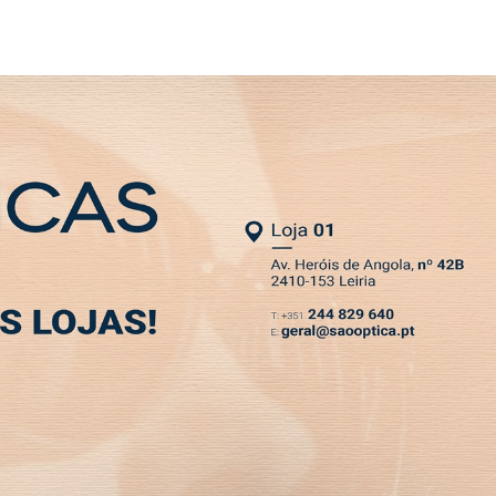
SLETTER
ater o futuro da alimentação sustentável
MIA
DESPORTO
VIVER
OPINIÃO
CLASSIFICADOS
PODCASTS
 em Peniche para debater
o sustentável