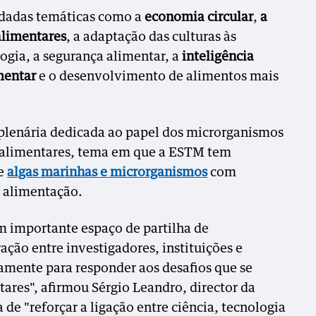
rdadas temáticas como a
economia circular
,
a
alimentares
, a adaptação das culturas às
logia, a segurança alimentar, a
inteligência
imentar
e o desenvolvimento de alimentos mais
plenária dedicada ao papel dos microrganismos
s alimentares, tema em que a ESTM tem
re
algas marinhas e microrganismos
com
e alimentação.
m importante espaço de partilha de
ção entre investigadores, instituições e
iamente para responder aos desafios que se
ares", afirmou Sérgio Leandro, director da
e "reforçar a ligação entre ciência, tecnologia