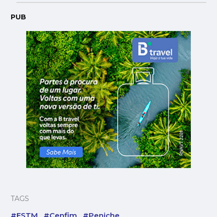
PUB
TAGS
#ESTM
#Cenfim
#Peniche