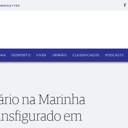
NEWSLETTER
e Mozart transfigurado em estreia
MIA
DESPORTO
VIVER
OPINIÃO
CLASSIFICADOS
PODCASTS
dário na Marinha
ansfigurado em