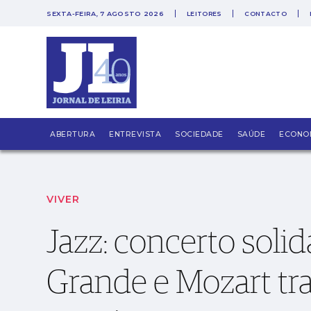
SEXTA-FEIRA, 7 AGOSTO 2026
LEITORES
CONTACTO
PUB
Jazz: concerto solidário na Marinha Grande 
ABERTURA
ENTREVISTA
SOCIEDADE
SAÚDE
ECONO
VIVER
Jazz: concerto soli
Grande e Mozart tr