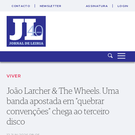
CONTACTO
NEWSLETTER
ASSINATURA
LOGIN
SAIR
PUB
João Larcher & The Wheels. Uma banda apostada em “quebrar
convenções” chega ao terceiro disco
VIVER
João Larcher & The Wheels. Uma
banda apostada em “quebrar
convenções” chega ao terceiro
disco