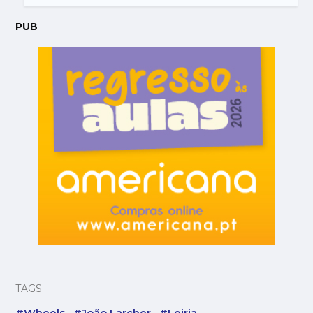
PUB
TAGS
#Wheels
#João Larcher
#Leiria