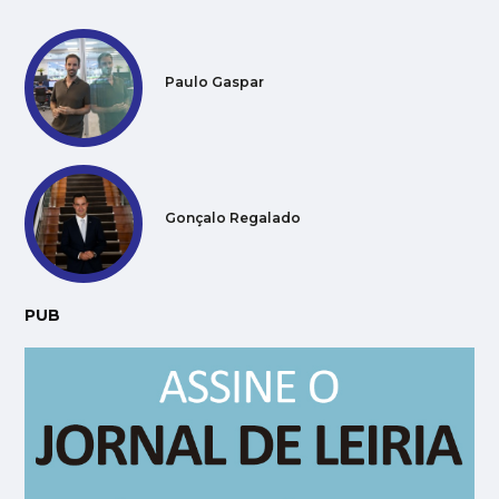
Paulo Gaspar
Gonçalo Regalado
PUB