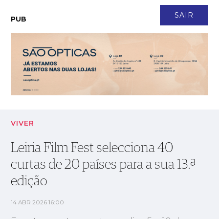
CONTACTO
NEWSLETTER
ASSINATURA
LOGIN
SAIR
PUB
Leiria Film Fest selecciona 40 curtas de 20 países para a sua
13.ª edição
VIVER
Leiria Film Fest selecciona 40
curtas de 20 países para a sua 13.ª
edição
14 ABR 2026 16:00