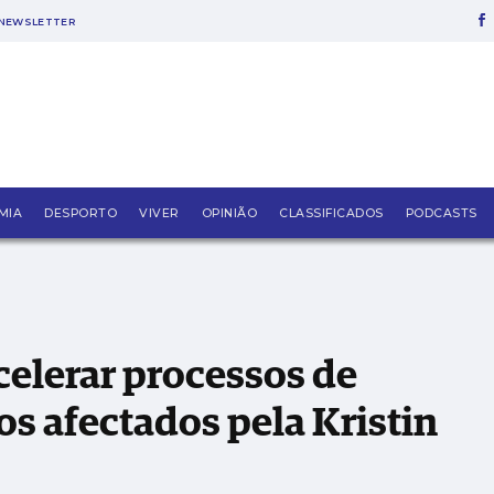
NEWSLETTER
econstrução de edifícios afectados pela Kristin
MIA
DESPORTO
VIVER
OPINIÃO
CLASSIFICADOS
PODCASTS
elerar processos de
os afectados pela Kristin