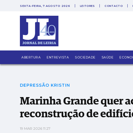
SEXTA-FEIRA, 7 AGOSTO 2026
LEITORES
CONTACTO
PUB
Marinha Grande quer acelerar processos de r
ABERTURA
ENTREVISTA
SOCIEDADE
SAÚDE
ECONO
DEPRESSÃO KRISTIN
Marinha Grande quer ac
reconstrução de edifíci
19 MAR 2026 11:27