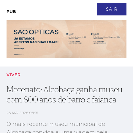
CONTACTO
NEWSLETTER
ASSINATURA
LOGIN
SAIR
PUB
Mecenato: Alcobaça ganha museu com 800 anos de barro e
faiança
VIVER
Mecenato: Alcobaça ganha museu
com 800 anos de barro e faiança
28 MAI 2026 08:15
O mais recente museu municipal de
Alcobaça convida a uma viagem pela