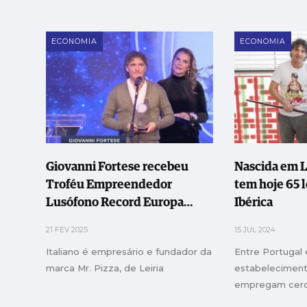
ECONOMIA
ECONOMIA
Giovanni Fortese recebeu
Nascida em Le
Troféu Empreendedor
tem hoje 65 
Lusófono Record Europa
Ibérica
2024
21 FEV 2025
15 JUL 2024
Italiano é empresário e fundador da
Entre Portugal 
marca Mr. Pizza, de Leiria
estabelecimen
empregam cerc