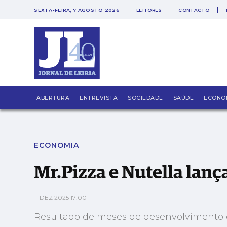
SEXTA-FEIRA, 7 AGOSTO 2026
LEITORES
CONTACTO
PUB
Mr.Pizza e Nutella lançam três produtos iné
ABERTURA
ENTREVISTA
SOCIEDADE
SAÚDE
ECONO
ECONOMIA
Mr.Pizza e Nutella lanç
11 DEZ 2025 17:00
Resultado de meses de desenvolvimento