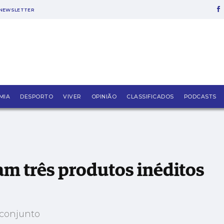
NEWSLETTER
ditos
MIA
DESPORTO
VIVER
OPINIÃO
CLASSIFICADOS
PODCASTS
am três produtos inéditos
 conjunto