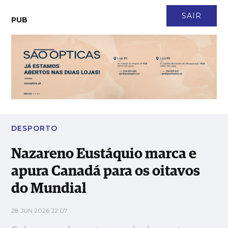
CONTACTO
NEWSLETTER
ASSINATURA
LOGIN
SAIR
PUB
Nazareno Eustáquio marca e apura Canadá para os oitavos do
Mundial
DESPORTO
Nazareno Eustáquio marca e
apura Canadá para os oitavos
do Mundial
28 JUN 2026 22:07