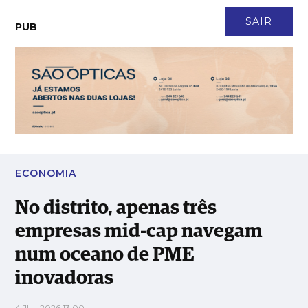
CONTACTO
NEWSLETTER
ASSINATURA
LOGIN
SAIR
PUB
No distrito, apenas três empresas mid-cap navegam num
oceano de PME inovadoras
ECONOMIA
No distrito, apenas três
empresas mid-cap navegam
num oceano de PME
inovadoras