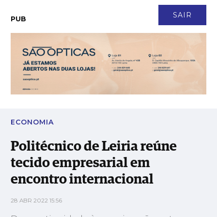
CONTACTO
NEWSLETTER
ASSINATURA
LOGIN
SAIR
PUB
Politécnico de Leiria reúne tecido empresarial em encontro
internacional
ECONOMIA
Politécnico de Leiria reúne
tecido empresarial em
encontro internacional
28 ABR 2022 15:56