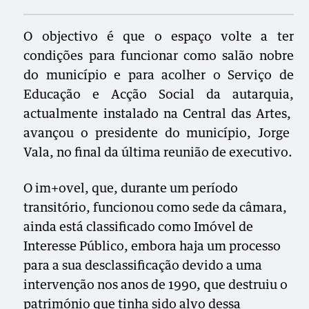
O objectivo é que o espaço volte a ter
cond
i
ç
õ
es para
funcionar
como salão no
b
re
do município e para
acolher
o Serviço de
Educação e A
c
ção Social
da autarquia,
actualmente instalado na Central das Artes,
avançou o presidente do município, Jorge
Vala, no final da última reunião de executivo.
O im+ovel, que, durante um período
transitório, funcionou como sede da câmara,
ainda está classificado como Imóvel de
Interesse Público, embora haja um processo
para a sua desclassificação devido a uma
intervenção nos anos de 1990, que destruiu o
património que tinha sido alvo dessa