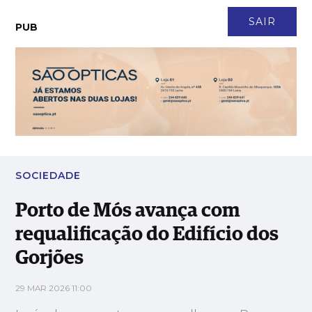
CONTACTO
NEWSLETTER
ASSINATURA
LOGIN
SAIR
PUB
Porto de Mós avança com requalificação do Edifício dos
Gorjões
SOCIEDADE
Porto de Mós avança com
requalificação do Edifício dos
Gorjões
29 MAR 2026 11:00