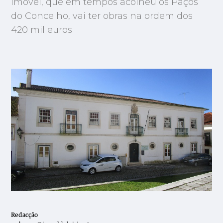
Imóvel, que em tempos acolheu os Paços
do Concelho, vai ter obras na ordem dos
420 mil euros
Redacção