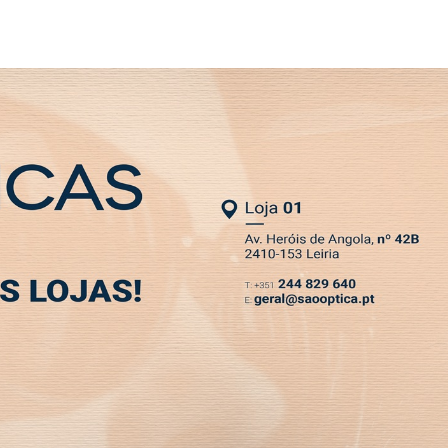
NEWSLETTER
ente ao Feirense
MIA
DESPORTO
VIVER
OPINIÃO
CLASSIFICADOS
PODCASTS
a época com empate