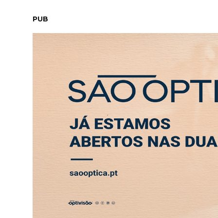
SEXTA-FEIRA, 7 AGOSTO 2026
LEITORES
CONTACTO
PUB
União de Leiria encerra época com empate fr
ABERTURA
ENTREVISTA
SOCIEDADE
SAÚDE
ECONO
DESPORTO
União de Leiria encerr
frente ao Feirense
17 MAI 2026 17:49