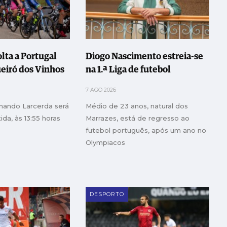
lta a Portugal
Diogo Nascimento estreia-se
ueiró dos Vinhos
na 1.ª Liga de futebol
7 AGO 2026
rnando Larcerda será
Médio de 23 anos, natural dos
ida, às 13:55 horas
Marrazes, está de regresso ao
futebol português, após um ano no
Olympiacos
DESPORTO