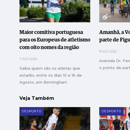
Maior comitiva portuguesa
Amanhã, a Vo
para os Europeus de atletismo
parte de Fig
com oito nomes da região
8 AGO 2026
7 AGO 2026
Avenida Dr. Fe
o ponto de part
Saiba quem são os atletas que
estarão, entre os dias 10 e 16 de
Agosto, em Birmingham
Veja Também
DESPORTO
DESPORTO