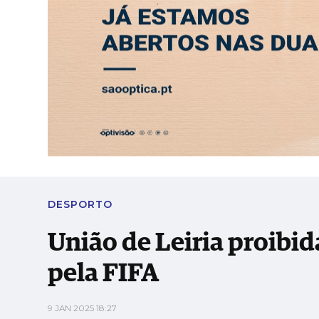
SÁBADO, 8 AGOSTO 2026
LEITORES
CONTACTO
NEW
PUB
União de Leiria proibida de inscrever jogado
ABERTURA
ENTREVISTA
SOCIEDADE
SAÚDE
ECONO
DESPORTO
União de Leiria proibid
pela FIFA
9 JAN 2025 18:27