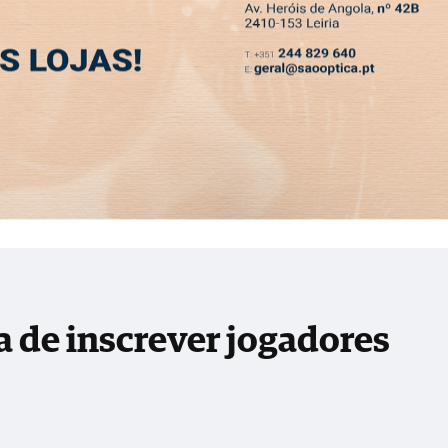
SLETTER
res pela FIFA
MIA
DESPORTO
VIVER
OPINIÃO
CLASSIFICADOS
PODCASTS
a de inscrever jogadores