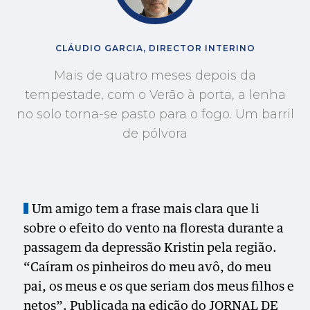
CLÁUDIO GARCIA, DIRECTOR INTERINO
Mais de quatro meses depois da
tempestade, com o Verão à porta, a lenha
no solo torna-se pasto para o fogo. Um barril
de pólvora
Um amigo tem a frase mais clara que li
sobre o efeito do vento na floresta durante a
passagem da depressão Kristin pela região.
“Caíram os pinheiros do meu avô, do meu
pai, os meus e os que seriam dos meus filhos e
netos”. Publicada na edição do JORNAL DE