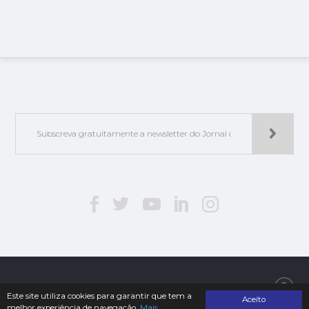
Jorlis - Edições e Publicações, Lda. | © 2019. Todos os direitos reservados
Este site utiliza cookies para garantir que tem a
Aceito
melhor experiência de navegação.
Mais