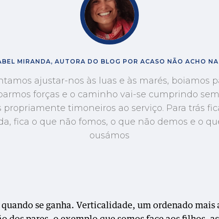
ABEL MIRANDA, AUTORA DO BLOG POR ACASO NÃO ACHO N
ntamos ajustar-nos às luas e às marés, boiamos p
armos forças e o caminho vai-se cumprindo se
 propriamente timoneiros ao serviço. Para trás fi
da, fica o que não fomos, o que não demos e o q
ousámos
uando se ganha. Verticalidade, um ordenado mais a