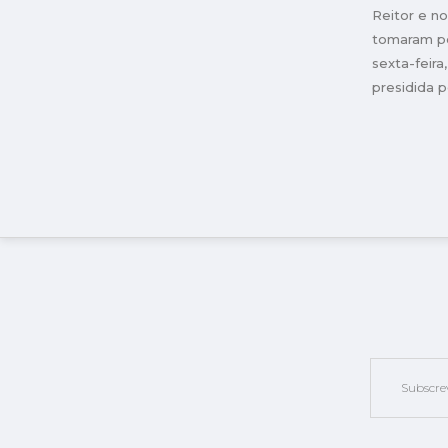
Reitor e n
"transfo
tomaram p
sexta-feir
presidida p
Educação, 
Inovação