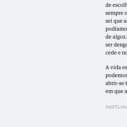
de escol
sempre o
sei que 
podíamos
de algoz
ser dengo
cede e n
A vida e
podemos 
abrir-se 
em que a
PARTILH