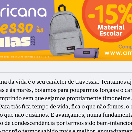
ma da vida é o seu carácter de travessia. Tentamos aj
uas e às marés, boiamos para pouparmos forças e o c
umprindo sem que sejamos propriamente timoneiros
Para trás fica tempo de vida, fica o que não fomos, o
 o que não ousámos. E avançamos, numa fundament
o de condescendência por termos sido bem-intencio
ó por não termos sabido mais e melhor, enquadrame