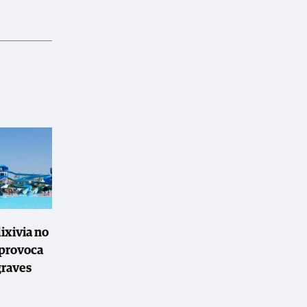
ixivia no
provoca
graves