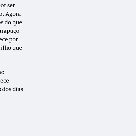
or ser
o. Agora
os do que
carapuço
ece por
rilho que
ão
rece
s dos dias