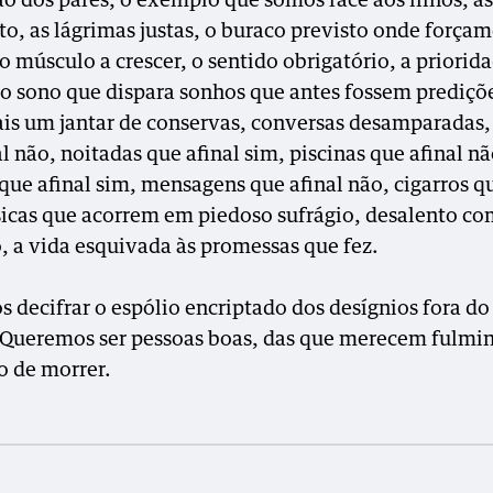
o dos pares, o exemplo que somos face aos filhos, as
rto, as lágrimas justas, o buraco previsto onde força
o músculo a crescer, o sentido obrigatório, a priorid
 o sono que dispara sonhos que antes fossem prediçõ
ais um jantar de conservas, conversas desamparadas,
l não, noitadas que afinal sim, piscinas que afinal nã
que afinal sim, mensagens que afinal não, cigarros qu
icas que acorrem em piedoso sufrágio, desalento c
, a vida esquivada às promessas que fez.
 decifrar o espólio encriptado dos desígnios fora do
 Queremos ser pessoas boas, das que merecem fulmi
 de morrer.