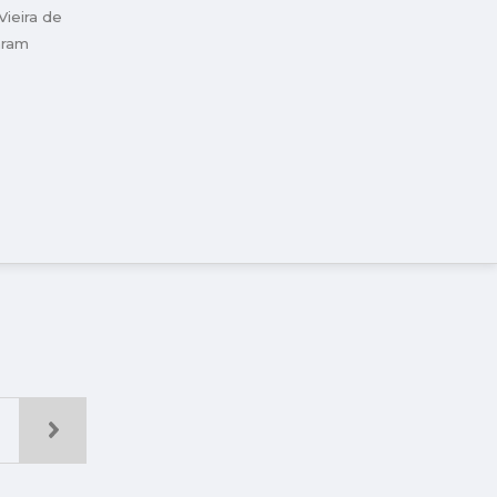
ieira de
aram