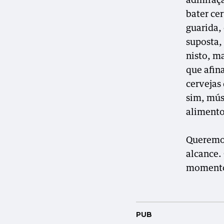
admiraçã
bater ce
guarida, 
suposta,
nisto, m
que afina
cervejas 
sim, mús
alimento
Queremos
alcance.
momento
PUB