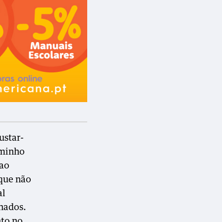
ustar-
aminho
 ao
 que não
al
nados.
nto no