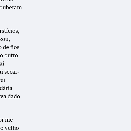
 souberam
rstícios,
zou,
 de fios
do outro
ai
i secar-
rei
dária
ava dado
or me
do velho