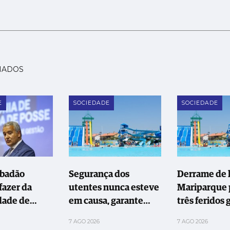
NADOS
E
SOCIEDADE
SOCIEDADE
abadão
Segurança dos
Derrame de l
fazer da
utentes nunca esteve
Mariparque 
dade de
em causa, garante
três feridos 
Oeste uma
Mariparque
7 AGO 2026
7 AGO 2026
ão