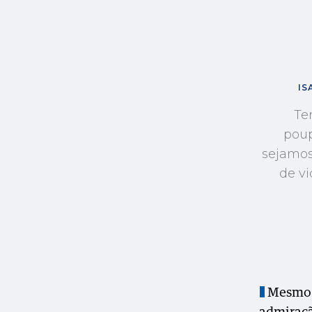
IS
Te
poup
sejamos
de vi
Mesmo q