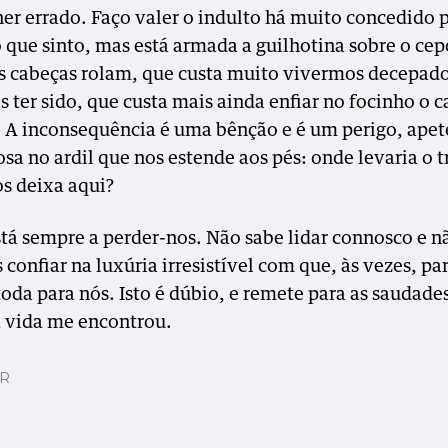
her errado. Faço valer o indulto há muito concedido p
 que sinto, mas está armada a guilhotina sobre o cep
as cabeças rolam, que custa muito vivermos decepad
 ter sido, que custa mais ainda enfiar no focinho o 
. A inconsequência é uma bênção e é um perigo, apet
sa no ardil que nos estende aos pés: onde levaria o t
os deixa aqui?
stá sempre a perder-nos. Não sabe lidar connosco e n
confiar na luxúria irresistível com que, às vezes, pa
toda para nós. Isto é dúbio, e remete para as saudade
 vida me encontrou.
AR