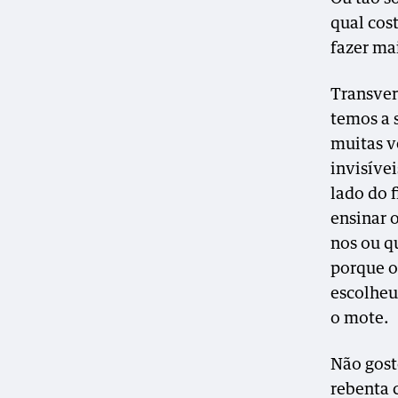
qual cos
fazer ma
Transvers
temos a 
muitas v
invisíve
lado do 
ensinar o
nos ou q
porque o
escolheu
o mote.
Não gost
rebenta 