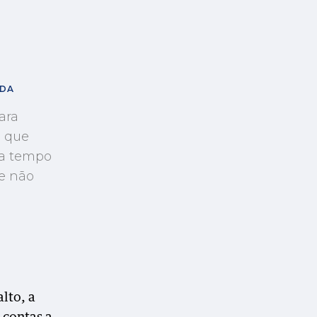
ADA
ara
m que
ca tempo
ue não
lto, a