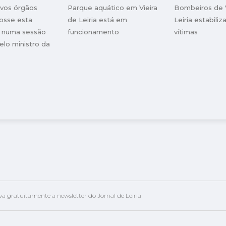
ovos órgãos
Parque aquático em Vieira
Bombeiros de V
rmadora"
osse esta
de Leiria está em
Leiria estabiliz
a, numa sessão
funcionamento
vítimas
elo ministro da
Ciência e