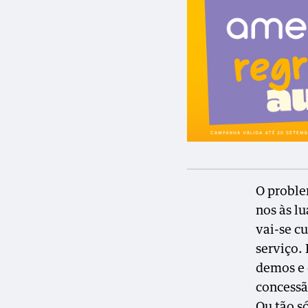
O proble
nos às l
vai-se c
serviço. 
demos e
concessã
Ou tão s