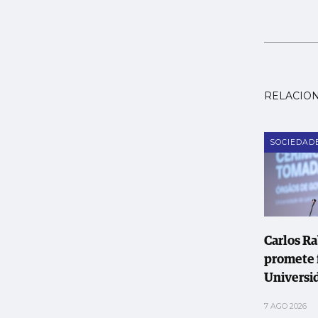
RELACIO
SOCIEDAD
Carlos R
promete 
Universi
Leiria e 
7 AGO 2026
instituiç