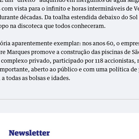
É um “direito” adquirido em mergulhos de água salg
 com vista para o infinito e horas intermináveis de V
 durante décadas. Da toalha estendida debaixo do Sol
opo na discoteca que todos conheceram.
ória aparentemente exemplar: nos anos 60, o empre
re Marques promove a construção das piscinas de Sã
 complexo privado, participado por 118 accionistas,
importante, aberto ao público e com uma política de
 a todas as bolsas e idades.