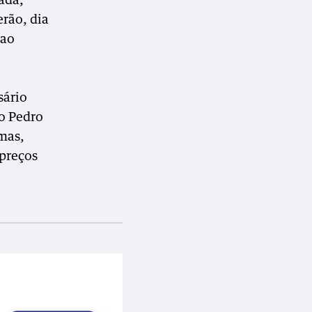
ada,
erão, dia
 ao
sário
o Pedro
 mas,
 preços