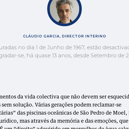
CLÁUDIO GARCIA, DIRECTOR INTERINO
radas no dia 1 de Junho de 1967, estão desactiva
gradar-se, há quase 13 anos, desde Setembro de 2
entos da vida colectiva que não devem ser esqueci
 sem solução. Várias gerações podem reclamar-se
tárias” das piscinas oceânicas de São Pedro de Moel,
jurídico, mas através da memória e das emoções, q