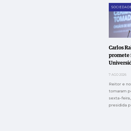
SOCIEDAD
Carlos R
promete 
Universi
Leiria e 
7 AGO 2026
instituiç
Reitor e n
"transfo
tomaram p
sexta-feir
presidida p
Educação, 
Inovação