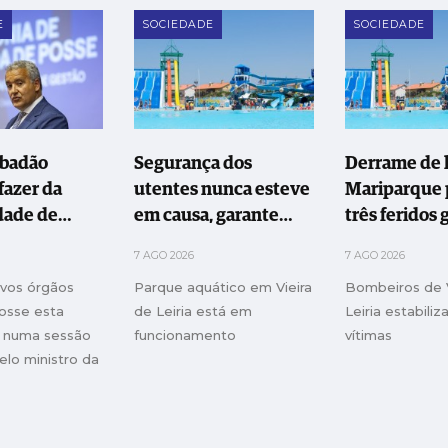
E
SOCIEDADE
SOCIEDADE
abadão
Segurança dos
Derrame de l
fazer da
utentes nunca esteve
Mariparque 
dade de
em causa, garante
três feridos 
Oeste uma
Mariparque
7 AGO 2026
7 AGO 2026
ão
ovos órgãos
Parque aquático em Vieira
Bombeiros de V
rmadora"
osse esta
de Leiria está em
Leiria estabiliz
a, numa sessão
funcionamento
vítimas
elo ministro da
Ciência e