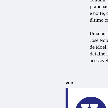
contam. 
pranchas
e noite,
último c
Uma hist
José Nob
de Moel,
detalhe 
acessível
PUB