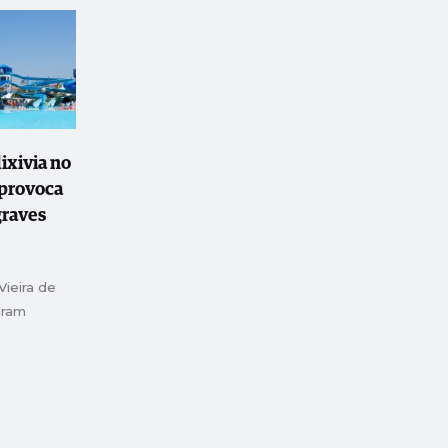
ixivia no
provoca
graves
ieira de
aram