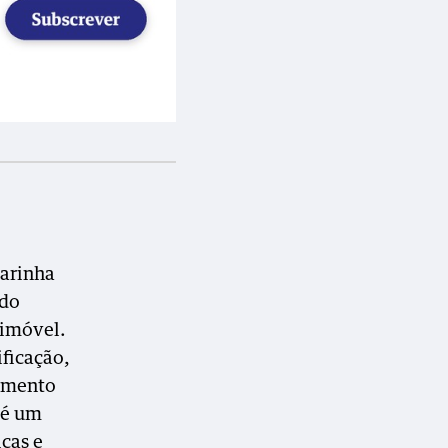
arinha
 do
 imóvel.
ficação,
namento
 é um
cas e