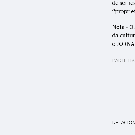
de ser r
“proprie
Nota - O
da cultu
o JORNAL
PARTILH
RELACIO