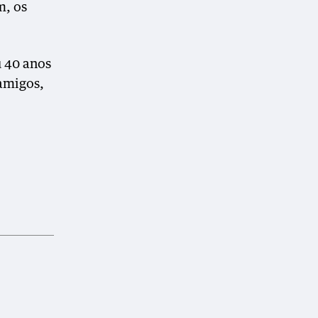
m, os
u 40 anos
 amigos,