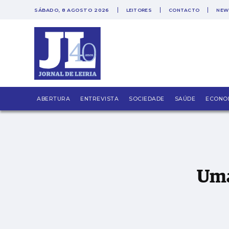
SÁBADO, 8 AGOSTO 2026
LEITORES
CONTACTO
NEW
Uma piscina que parece impossível
ABERTURA
ENTREVISTA
SOCIEDADE
SAÚDE
ECONO
Uma