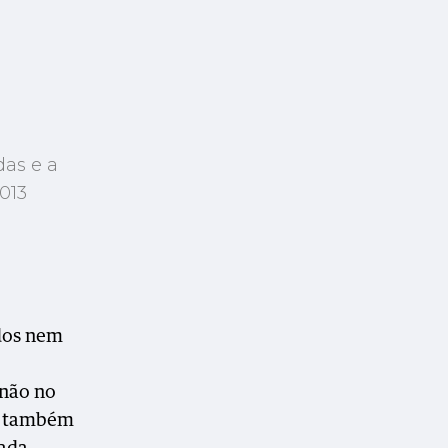
das e a
013
dos nem
 não no
ue também