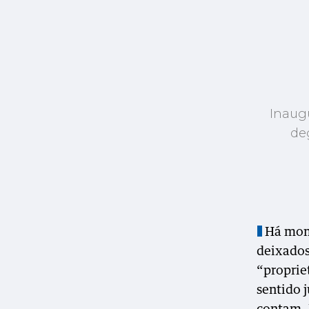
Inaugu
de
Há mom
deixados
“proprie
sentido 