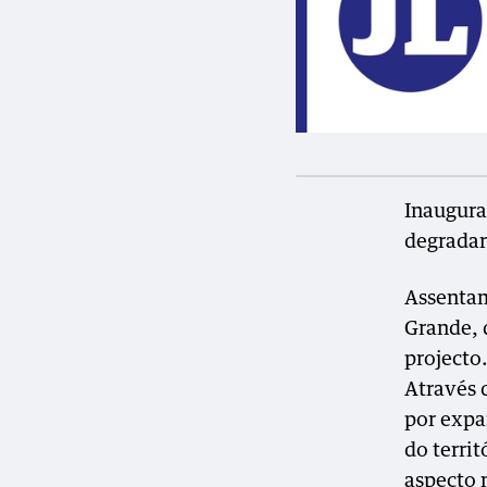
Inaugura
degradar
Assentam
Grande, 
projecto
Através 
por expa
do terri
aspecto 