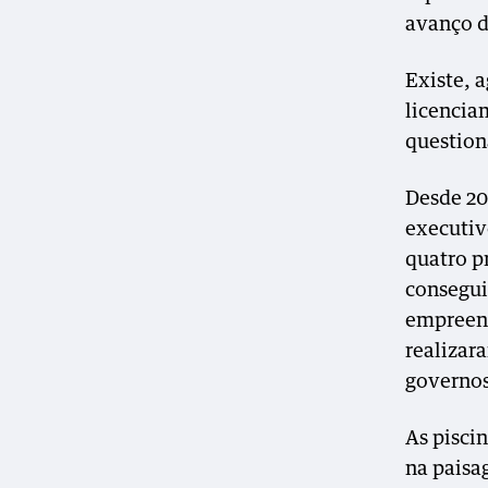
avanço d
Existe, 
licencia
question
Desde 20
executiv
quatro 
consegui
empreend
realizara
governos
As pisci
na paisa