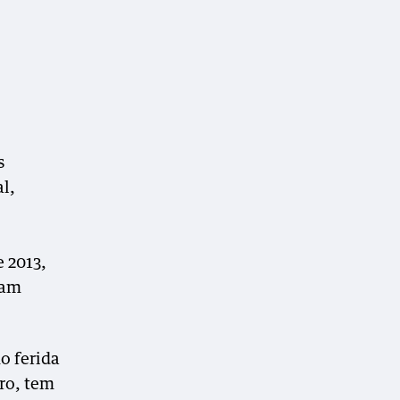
s
l,
 2013,
ram
o ferida
ro, tem