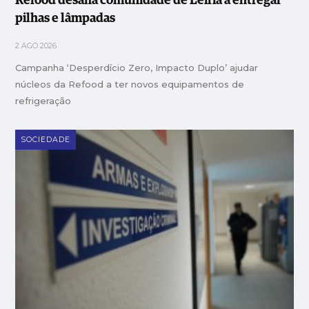
Refood desafia comunidade de Leiria a entregar
pilhas e lâmpadas
2 AGO 2026
Campanha ‘Desperdício Zero, Impacto Duplo’ ajudar
núcleos da Refood a ter novos equipamentos de
refrigeração
SOCIEDADE