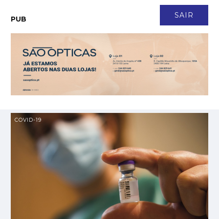
CONTACTO
NEWSLETTER
ASSINATURA
LOGIN
SAIR
PUB
Casal transforma terreno queimado em refúgio para cerca de 150
MAIS
VISTAS
animais
Faleceu António Vieira Rodrigues, fundador da Construtora do
MAIS
VISTAS
Lena
Em Angola há 17 anos, Ana Santos é directora financeira de empresa
MAIS
VISTAS
de tecnologia
Morreu o actor Pedro Oliveira, fundador do grupo O Nariz
MAIS VISTAS
Frumolde Tooling declarada insolvente pelo Tribunal de Alcobaça
MAIS VISTAS
COVID-19
Obra ilegal em Monte Redondo avança em desrespeito a embargo
MAIS VISTAS