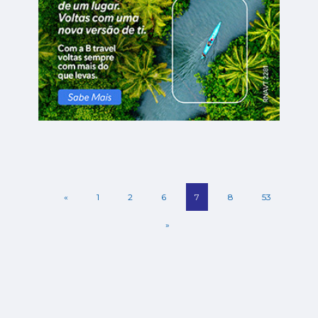
«
1
2
6
7
8
53
»