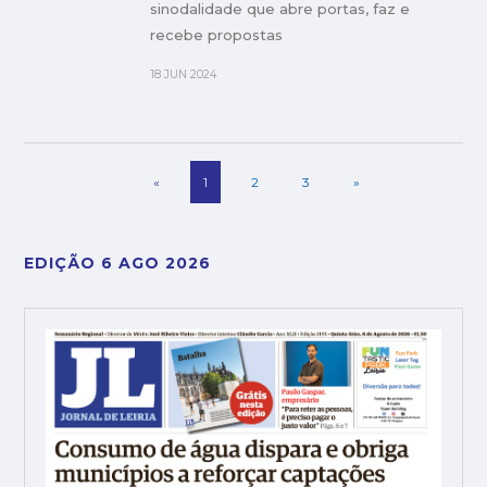
sinodalidade que abre portas, faz e
recebe propostas
18 JUN 2024
«
1
2
3
»
EDIÇÃO 6 AGO 2026