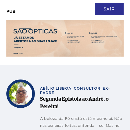
CONTACTO
NEWSLETTER
ASSINATURA
LOGIN
SAIR
PUB
Casal transforma terreno queimado em refúgio para cerca de 150
MAIS
VISTAS
animais
Faleceu António Vieira Rodrigues, fundador da Construtora do
MAIS
VISTAS
Lena
Em Angola há 17 anos, Ana Santos é directora financeira de empresa
MAIS
VISTAS
de tecnologia
Frumolde Tooling declarada insolvente pelo Tribunal de Alcobaça
MAIS VISTAS
Obra ilegal em Monte Redondo avança em desrespeito a embargo
MAIS VISTAS
CeX abre no LeiriaShopping com tecnologia em segunda mão e 5
MAIS
VISTAS
anos de garantia
ABÍLIO LISBOA, CONSULTOR, EX-
PADRE
Segunda Epístola ao André, o
Pereira!
A beleza da Fé cristã está mesmo aí. Não
nas asneiras feitas, entenda- -se. Mas no