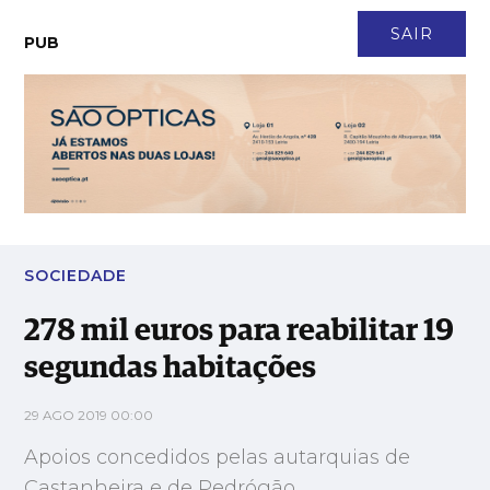
CONTACTO
NEWSLETTER
ASSINATURA
LOGIN
SAIR
PUB
278 mil euros para reabilitar 19 segundas habitações
SOCIEDADE
278 mil euros para reabilitar 19
segundas habitações
29 AGO 2019 00:00
Apoios concedidos pelas autarquias de
Castanheira e de Pedrógão