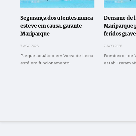
Segurança dos utentes nunca
Derrame de l
esteve em causa, garante
Mariparque p
Mariparque
feridos grav
7 AGO 2026
7 AGO 2026
Parque aquático em Vieira de Leiria
Bombeiros de Vi
está em funcionamento
estabilizaram v