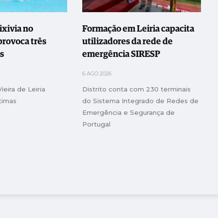
ixivia no
Formação em Leiria capacita
rovoca três
utilizadores da rede de
es
emergência SIRESP
6 AGO 2026
eira de Leiria
Distrito conta com 230 terminais
ítimas
do Sistema Integrado de Redes de
Emergência e Segurança de
Portugal