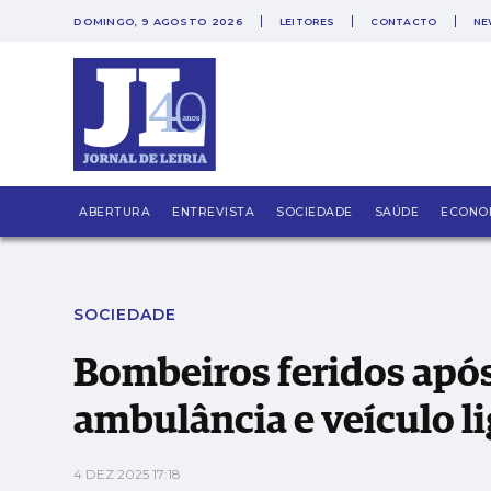
DOMINGO, 9 AGOSTO 2026
LEITORES
CONTACTO
NE
PUB
Bombeiros feridos após colisão entre ambulâ
ABERTURA
ENTREVISTA
SOCIEDADE
SAÚDE
ECONO
SOCIEDADE
Bombeiros feridos após
ambulância e veículo l
4 DEZ 2025 17:18