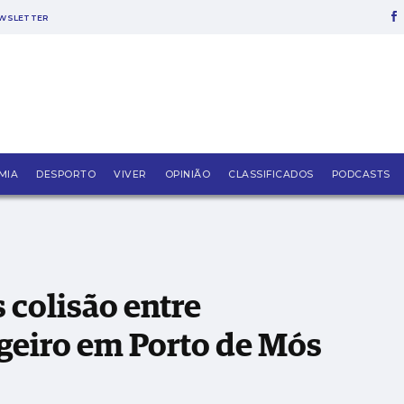
WSLETTER
ncia e veículo ligeiro em Porto de Mós
MIA
DESPORTO
VIVER
OPINIÃO
CLASSIFICADOS
PODCASTS
 colisão entre
igeiro em Porto de Mós