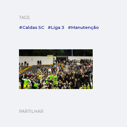
TAGS
#Caldas SC
#Liga 3
#Manutenção
PARTILHAR