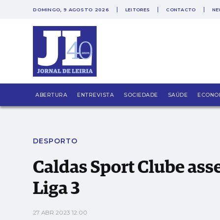
DOMINGO, 9 AGOSTO 2026
LEITORES
CONTACTO
NE
PUB
Caldas Sport Clube assegura permanência na
ABERTURA
ENTREVISTA
SOCIEDADE
SAÚDE
ECONO
DESPORTO
Caldas Sport Clube as
Liga 3
27 ABR 2023 12:00