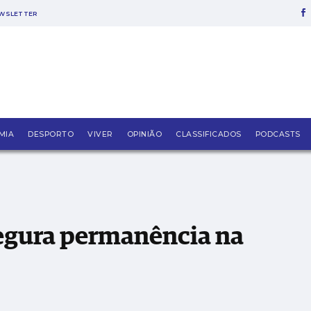
WSLETTER
 Liga 3
MIA
DESPORTO
VIVER
OPINIÃO
CLASSIFICADOS
PODCASTS
segura permanência na