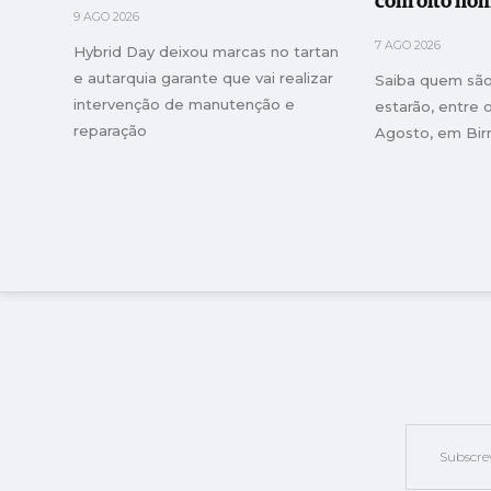
com oito nom
9 AGO 2026
7 AGO 2026
Hybrid Day deixou marcas no tartan
e autarquia garante que vai realizar
Saiba quem são
intervenção de manutenção e
estarão, entre o
reparação
Agosto, em Bi