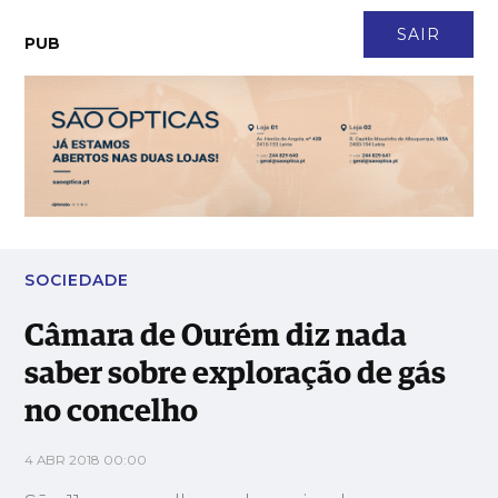
CONTACTO
NEWSLETTER
ASSINATURA
LOGIN
SAIR
PUB
Câmara de Ourém diz nada saber sobre exploração de gás no
concelho
SOCIEDADE
Câmara de Ourém diz nada
saber sobre exploração de gás
no concelho
4 ABR 2018 00:00