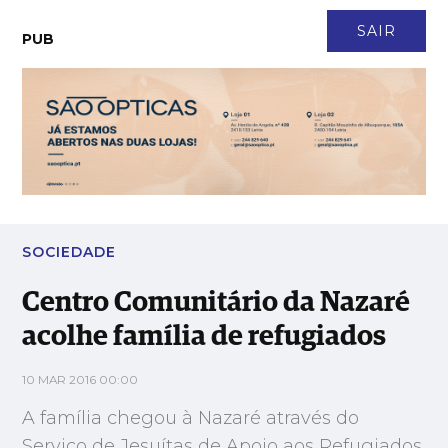
CONTACTO
NEWSLETTER
ASSINATURA
LOGIN
SAIR
PUB
Centro Comunitário da Nazaré acolhe família de refugiados
SOCIEDADE
Centro Comunitário da Nazaré
acolhe família de refugiados
10 MAR 2016 00:00
A família chegou à Nazaré através do
Serviço de Jesuítas de Apoio aos Refugiados.