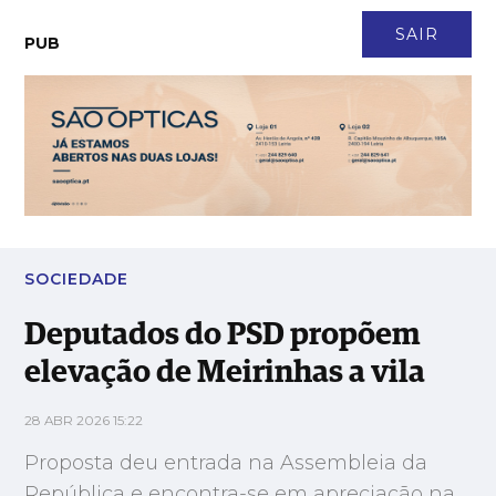
CONTACTO
NEWSLETTER
ASSINATURA
LOGIN
SAIR
PUB
Deputados do PSD propõem elevação de Meirinhas a vila
SOCIEDADE
Deputados do PSD propõem
elevação de Meirinhas a vila
28 ABR 2026 15:22
Proposta deu entrada na Assembleia da
República e encontra-se em apreciação na