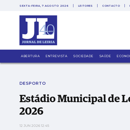
SEXTA-FEIRA, 7 AGOSTO 2026
LEITORES
CONTACTO
PUB
Estádio Municipal de Leiria é o palco do Mu
ABERTURA
ENTREVISTA
SOCIEDADE
SAÚDE
ECONO
DESPORTO
Estádio Municipal de Le
2026
12 JUN 2026 12:45