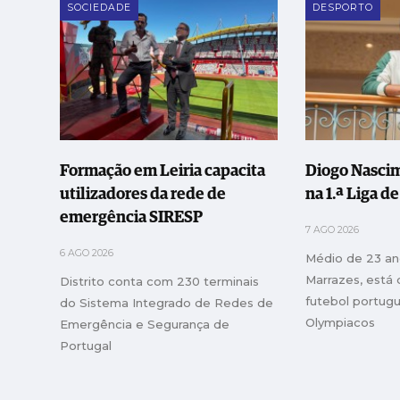
SOCIEDADE
DESPORTO
Formação em Leiria capacita
Diogo Nascim
utilizadores da rede de
na 1.ª Liga d
emergência SIRESP
7 AGO 2026
6 AGO 2026
Médio de 23 ano
Marrazes, está
Distrito conta com 230 terminais
futebol portug
do Sistema Integrado de Redes de
Olympiacos
Emergência e Segurança de
Portugal