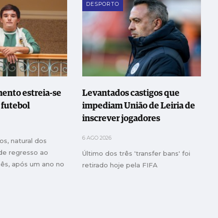
DESPORTO
ento estreia-se
Levantados castigos que
e futebol
impediam União de Leiria de
inscrever jogadores
6 AGO 2026
s, natural dos
 de regresso ao
Último dos três 'transfer bans' foi
uês, após um ano no
retirado hoje pela FIFA