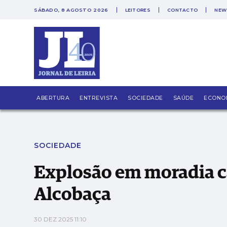
SÁBADO, 8 AGOSTO 2026
LEITORES
CONTACTO
NEW
PUB
Explosão em moradia causa um ferido grave
ABERTURA
ENTREVISTA
SOCIEDADE
SAÚDE
ECONO
SOCIEDADE
Explosão em moradia c
Alcobaça
30 DEZ 2025 11:10