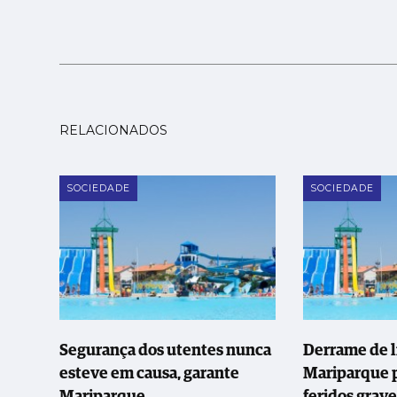
RELACIONADOS
SOCIEDADE
SOCIEDADE
Segurança dos utentes nunca
Derrame de l
esteve em causa, garante
Mariparque p
Mariparque
feridos grav