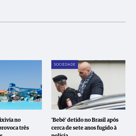
SOCIEDADE
ixivia no
'Bebé' detido no Brasil após
rovoca três
cerca de sete anos fugido à
es
polícia