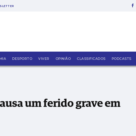
SLETTER
 em Alcobaça
MIA
DESPORTO
VIVER
OPINIÃO
CLASSIFICADOS
PODCASTS
ausa um ferido grave em