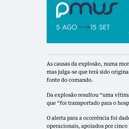
As causas da explosão, numa mora
mas julga-se que terá sido origin
fonte do comando.
Da explosão resultou “uma víti
que “foi transportado para o hosp
O alerta para a ocorrência foi dad
operacionais, apoiados por cinc