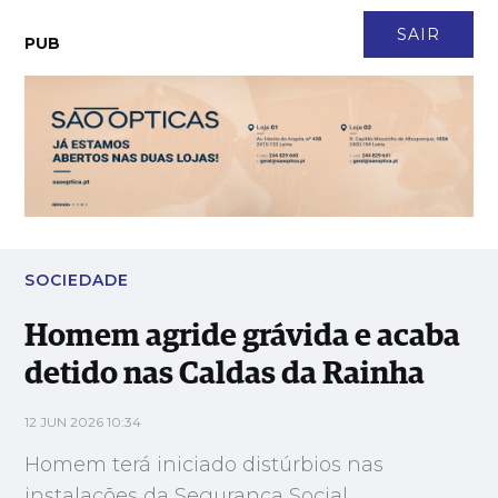
CONTACTO
NEWSLETTER
ASSINATURA
LOGIN
SAIR
PUB
Homem agride grávida e acaba detido nas Caldas da Rainha
SOCIEDADE
Homem agride grávida e acaba
detido nas Caldas da Rainha
12 JUN 2026 10:34
Homem terá iniciado distúrbios nas
instalações da Segurança Social