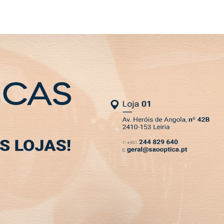
SLETTER
MIA
DESPORTO
VIVER
OPINIÃO
CLASSIFICADOS
PODCASTS
isco Santos bate recorde
s costas