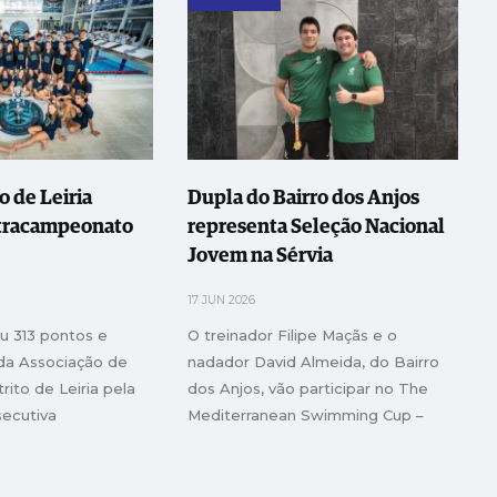
o de Leiria
Dupla do Bairro dos Anjos
etracampeonato
representa Seleção Nacional
Jovem na Sérvia
17 JUN 2026
 313 pontos e
O treinador Filipe Maçãs e o
da Associação de
nadador David Almeida, do Bairro
rito de Leiria pela
dos Anjos, vão participar no The
secutiva
Mediterranean Swimming Cup –
COMEN Cup