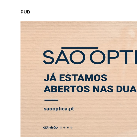
SÁBADO, 8 AGOSTO 2026
LEITORES
CONTACTO
NEW
PUB
ABERTURA
ENTREVISTA
SOCIEDADE
SAÚDE
ECONO
DESPORTO
Jogos Olímpicos: Franc
nacional dos 100 metro
25 JUL 2021 12:11