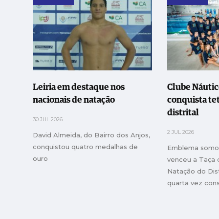
Leiria em destaque nos
Clube Náutic
nacionais de natação
conquista t
distrital
30 JUL 2026
2 JUL 2026
David Almeida, do Bairro dos Anjos,
conquistou quatro medalhas de
Emblema somou
ouro
venceu a Taça 
Natação do Dist
quarta vez con