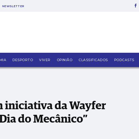
NEWSLETTER
 destinada a celebrar o “Dia do Mecânico”
MIA
DESPORTO
VIVER
OPINIÃO
CLASSIFICADOS
PODCASTS
 iniciativa da Wayfer
 “Dia do Mecânico”