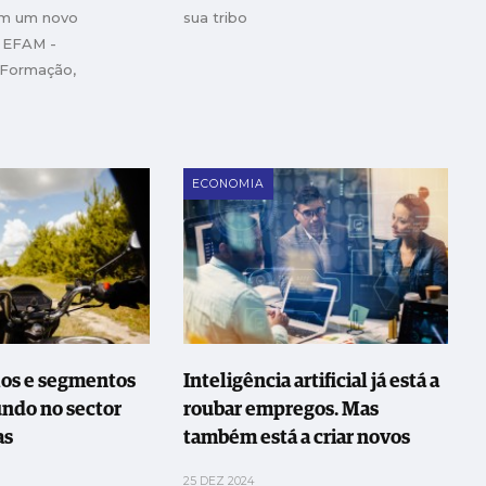
em um novo
sua tribo
A EFAM -
 Formação,
Manutenção,
ia liderada por José
sumiu, no início do
tação exclusiva da
ECONOMIA
os e segmentos
Inteligência artificial já está a
undo no sector
roubar empregos. Mas
as
também está a criar novos
25 DEZ 2024