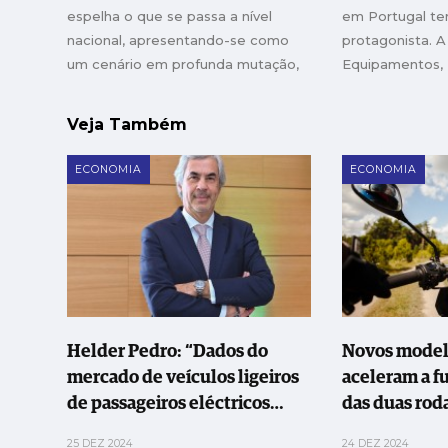
espelha o que se passa a nível
em Portugal t
nacional, apresentando-se como
protagonista. 
um cenário em profunda mutação,
Equipamentos,
onde a resiliência se cruza com
Automóveis e 
desafios geopolíticos e com a
empresa de Leir
Veja Também
transição energética que já não
Vasconcelos, as
admite recuo
ano, a represen
ECONOMIA
ECONOMIA
EAATA
Helder Pedro: “Dados do
Novos model
mercado de veículos ligeiros
aceleram a f
de passageiros eléctricos
das duas rod
mostram um crescimento
25 DEZ 2024
24 DEZ 2024