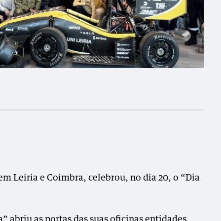
Fotografia: Wayfer
em Leiria e Coimbra, celebrou, no dia 20, o “Dia
” abriu as portas das suas oficinas entidades,