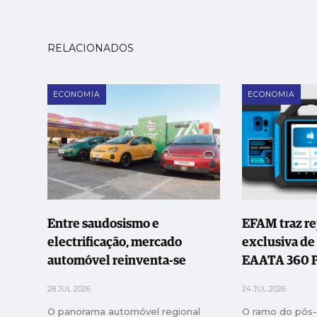
RELACIONADOS
ECONOMIA
ECONOMIA
Entre saudosismo e
EFAM traz r
electrificação, mercado
exclusiva de
automóvel reinventa-se
EAATA 360 
28 JUL 2026
24 JUL 2026
O panorama automóvel regional
O ramo do pós