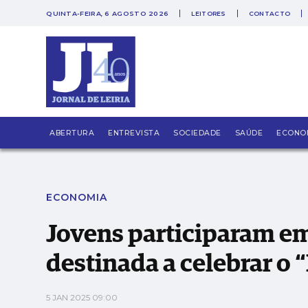
QUINTA-FEIRA, 6 AGOSTO 2026
LEITORES
CONTACTO
PUB
Jovens participaram em iniciativa da Wayfer
ABERTURA
ENTREVISTA
SOCIEDADE
SAÚDE
ECONO
ECONOMIA
Jovens participaram em
destinada a celebrar o
5 JAN 2025 09:00