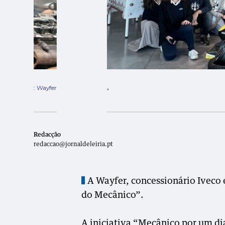
,
Redacção
redaccao@jornaldeleiria.pt
A Wayfer, concessionário Iveco 
do Mecânico”.
A iniciativa “Mecânico por um dia