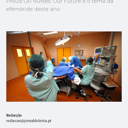
Proud OR Nurses: Our Future é o tema da
efeméride deste ano
Redacção
redaccao@jornaldeleiria.pt