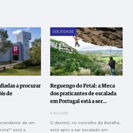
SOCIEDADE
fiadas a procurar
Reguengo do Fetal: a Meca
óis de
dos praticantes de escalada
em Portugal está a ser
melhorada
6 AGO 2026
escendente de um
O destino, no concelho da Batalha,
rrota?" está a
está apto a ser escalado em