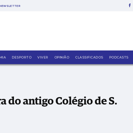
NEWSLETTER
de S. Mamede
MIA
DESPORTO
VIVER
OPINIÃO
CLASSIFICADOS
PODCASTS
do antigo Colégio de S.