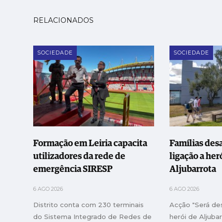
RELACIONADOS
SOCIEDADE
SOCIEDADE
Formação em Leiria capacita
Famílias desa
utilizadores da rede de
ligação a her
emergência SIRESP
Aljubarrota
6 AGO 2026
6 AGO 2026
Distrito conta com 230 terminais
Acção "Será d
do Sistema Integrado de Redes de
herói de Aljuba