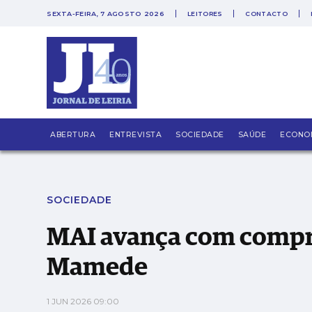
SEXTA-FEIRA, 7 AGOSTO 2026
LEITORES
CONTACTO
PUB
MAI avança com compra do antigo Colégio 
ABERTURA
ENTREVISTA
SOCIEDADE
SAÚDE
ECONO
SOCIEDADE
MAI avança com compra 
Mamede
1 JUN 2026 09:00