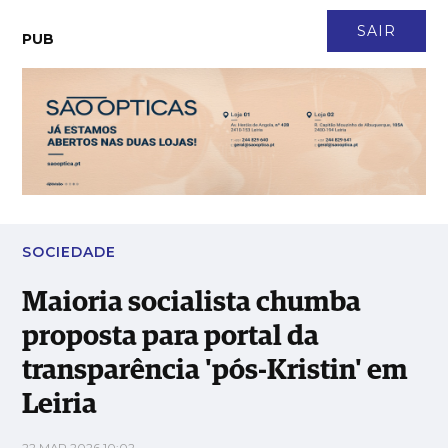
CONTACTO
NEWSLETTER
ASSINATURA
LOGIN
SAIR
PUB
Maioria socialista chumba proposta para portal da
transparência 'pós-Kristin' em Leiria
SOCIEDADE
Maioria socialista chumba
proposta para portal da
transparência 'pós-Kristin' em
Leiria