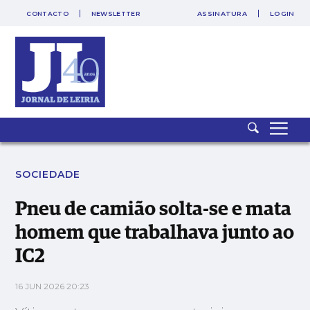
CONTACTO
NEWSLETTER
ASSINATURA
LOGIN
SAIR
PUB
Pneu de camião solta-se e mata homem que trabalhava junto
ao IC2
SOCIEDADE
Pneu de camião solta-se e mata
homem que trabalhava junto ao
IC2
16 JUN 2026 20:23