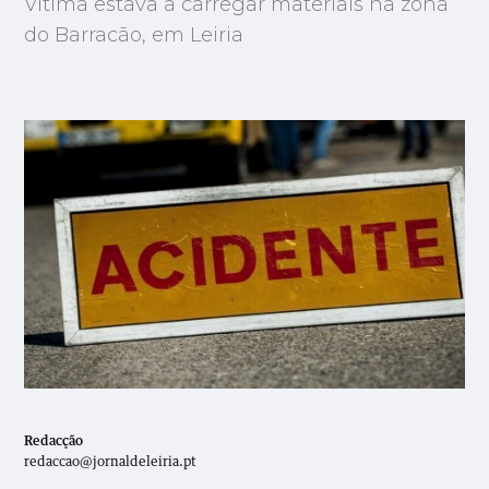
Vítima estava a carregar materiais na zona
do Barracão, em Leiria
Redacção
redaccao@jornaldeleiria.pt