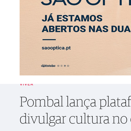
SEXTA-FEIRA, 7 AGOSTO 2026
LEITORES
CONTACTO
PUB
Pombal lança plataforma digital para divulg
ABERTURA
ENTREVISTA
SOCIEDADE
SAÚDE
ECONO
VIVER
Pombal lança plataf
divulgar cultura no