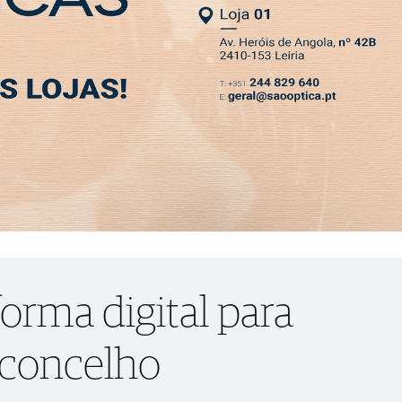
NEWSLETTER
ar cultura no concelho
MIA
DESPORTO
VIVER
OPINIÃO
CLASSIFICADOS
PODCASTS
orma digital para
 concelho