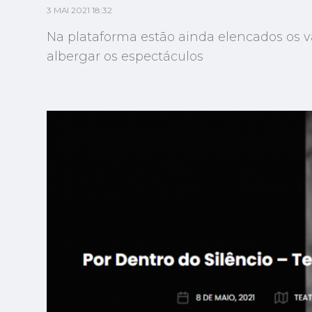
3 MAI 2021 18:32
Na plataforma estão ainda elencados os 
albergar os espectáculos