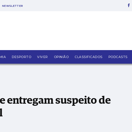
NEWSLETTER
 de roubos à PSP de Pombal
MIA
DESPORTO
VIVER
OPINIÃO
CLASSIFICADOS
PODCASTS
e entregam suspeito de
l