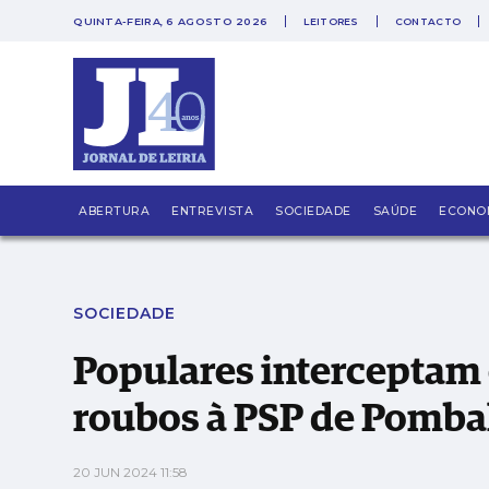
QUINTA-FEIRA, 6 AGOSTO 2026
LEITORES
CONTACTO
PUB
Populares interceptam e entregam suspeito
ABERTURA
ENTREVISTA
SOCIEDADE
SAÚDE
ECONO
SOCIEDADE
Populares interceptam 
roubos à PSP de Pomba
20 JUN 2024 11:58